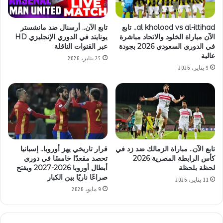
al kholood vs al-ittihad.. تابع
تابع الآن.. أرسنال ضد مانشستر
الآن مباراة الخلود والاتحاد مباشرة
يونايتد في الدوري الإنجليزي HD
في الدوري السعودي 2026 بجودة
عبر القنوات الناقلة
عالية
25 يناير، 2026
9 يناير، 2026
تابع الآن.. مباراة الزمالك ضد زد في
قرار تاريخي يهز أوروبا.. إسبانيا
كأس الرابطة المصرية 2026
تحصد مقعدًا خامسًا في دوري
لحظة بلحظة
أبطال أوروبا 2026-2027 ويفتح
صراعًا ناريًا بين الكبار
11 يناير، 2026
9 مايو، 2026