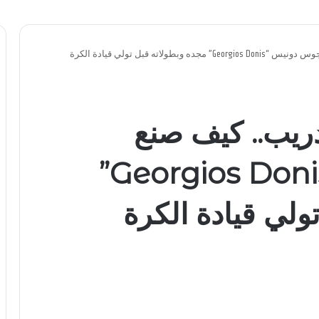
من الملاعب إلى التدريب.. كيف صنع جورجوس دونيس “Georgios Donis” مجده وبطولاته قبل تولي قيادة الكرة
دريب.. كيف صنع
جورجوس دونيس “Georgios Donis”
ولي قيادة الكرة