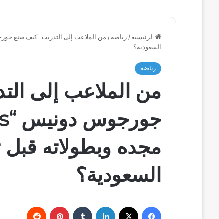
الرئيسية
/
رياضة
/
السعودية؟
رياضة
من الملاعب إلى الت
مجده وبطولاته قبل ت
السعودية؟
فيسبوك
‫X
لينكدإن
بينتيريست