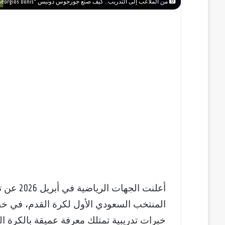
من الملاعب إلى التدريب.. كيف صنع جورجوس دونيس "Georgios Donis" مجده وبطولاته قبل تولي قيادة الكرة السعودية؟
أعلنت ال
المنتخب السعودي الأول لكرة القدم، في خط
خبرات تدريبية تمتلك معرفة عميقة بالكرة الم