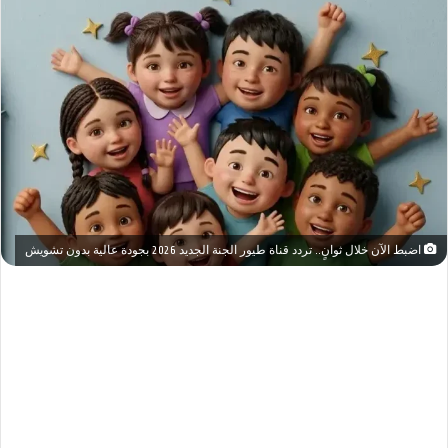
اضبط الآن خلال ثوانٍ.. تردد قناة طيور الجنة الجديد 2026 بجودة عالية بدون تشويش