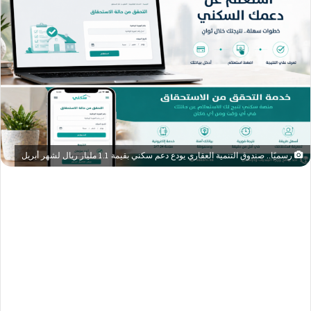
رسميًا.. صندوق التنمية العقاري يودع دعم سكني بقيمة 1.1 مليار ريال لشهر أبريل