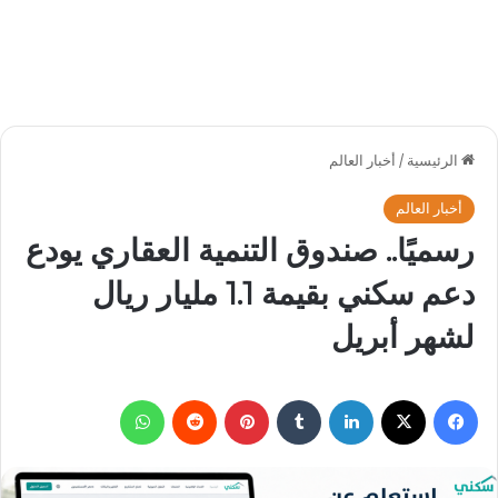
الرئيسية
/
أخبار العالم
أخبار العالم
رسميًا.. صندوق التنمية العقاري يودع
دعم سكني بقيمة 1.1 مليار ريال
لشهر أبريل
فيسبوك
‫X
لينكدإن
بينتيريست
واتساب