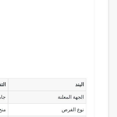
البند
الت
الجهة المعلنة
جام
نوع الفرص
منح