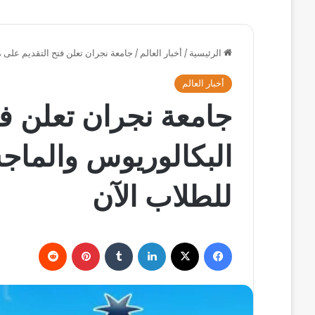
الرئيسية
/
أخبار العالم
/
جامعة نجران تعلن فتح التقديم على 
أخبار العالم
جامعة نجران تعلن فت
البكالوريوس والما
للطلاب الآن
فيسبوك
‫X
لينكدإن
بينتيريست