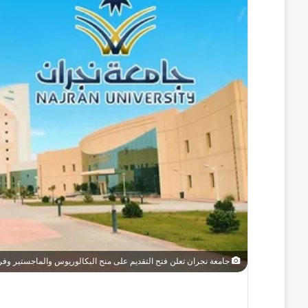
جامعة نجران تعلن فتح التقديم على منح البكالوريوس والماجستير وف