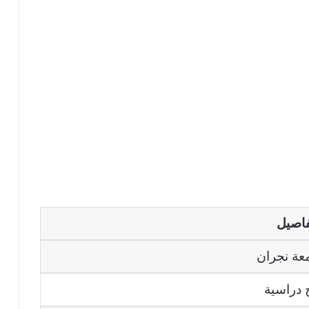
فاصيل
عة نجران
 دراسية