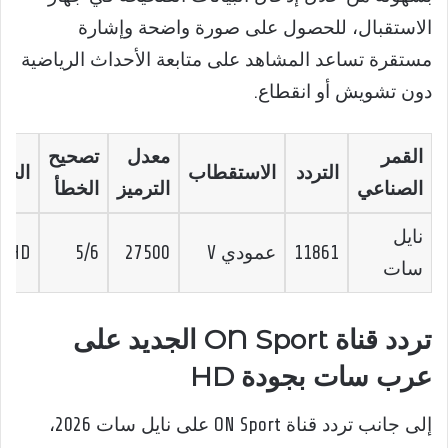
الاستقبال، للحصول على صورة واضحة وإشارة
مستقرة تساعد المشاهد على متابعة الأحداث الرياضية
دون تشويش أو انقطاع.
القمر
معدل
تصحيح
التردد
الاستقطاب
الجو
الصناعي
الترميز
الخطأ
نايل
11861
عمودي V
27500
5/6
HD
سات
تردد قناة ON Sport الجديد على
عرب سات بجودة HD
إلى جانب تردد قناة ON Sport على نايل سات 2026،