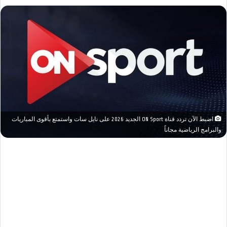
اضبط الآن تردد قناة ON Sport الجديد 2026 على نايل سات واستمتع بأقوى المباريات
والبرامج الرياضية مجاناً