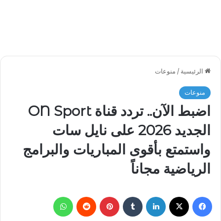
الرئيسية
/
منوعات
منوعات
اضبط الآن.. تردد قناة ON Sport
الجديد 2026 على نايل سات
واستمتع بأقوى المباريات والبرامج
الرياضية مجاناً
فيسبوك
‫X
لينكدإن
بينتيريست
واتساب