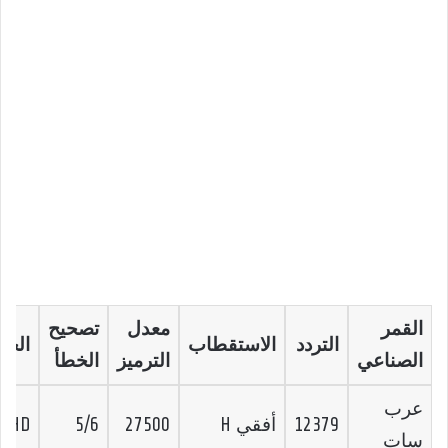
القمر
معدل
تصحيح
التردد
الاستقطاب
الجو
الصناعي
الترميز
الخطأ
عرب
12379
أفقي H
27500
5/6
HD
سات