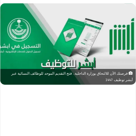
فرصتك الآن للالتحاق بوزارة الداخلية.. فتح التقديم الموحد للوظائف النسائية عبر
أبشر توظيف 1447