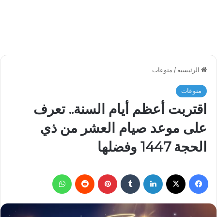
الرئيسية
/
منوعات
منوعات
اقتربت أعظم أيام السنة.. تعرف
على موعد صيام العشر من ذي
الحجة 1447 وفضلها
فيسبوك
‫X
لينكدإن
بينتيريست
واتساب