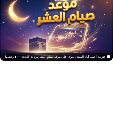
اقتربت أعظم أيام السنة.. تعرف على موعد صيام العشر من ذي الحجة 1447 وفضلها