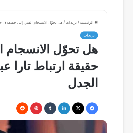
الرئيسية
/
ترندات
/
هل تحوّل الانسجام الفني إلى حقيقة؟.. ح
ترندات
هل تحوّل الانسجام ا
حقيقة ارتباط تارا عب
الجدل
فيسبوك
‫X
لينكدإن
بينتيريست