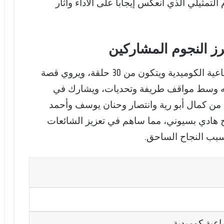
لتمثيلي الذي انعكس إيجاباً على الأداء وأثار
ز النجوم المشاركين
ينتمي مسلسل فخر الدلتا إلى الدراما الاجتماعية الكوميدية ويتكون من 30 حلقة، ويروي قصة
حلامه وسط مواقف طريفة وتحديات، ويشارك في
 من كمال أبو رية وانتصار وحنان يوسف وأحمد
 هادي بسيوني، مما ساهم في تعزيز الشائعات
سبب النجاح الساحق.
اعية كوميدية