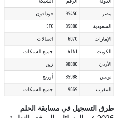
الدولة
الرقم
الشبكة
مصر
95450
فودافون
السعودية
85888
STC
الإمارات
6070
اتصالات
الكويت
4141
جميع الشبكات
الأردن
98880
زين
تونس
85988
أورنج
المغرب
9669
جميع الشبكات
طرق التسجيل في مسابقة الحلم
2026 عبر الرسائل والموقع والتطبيق