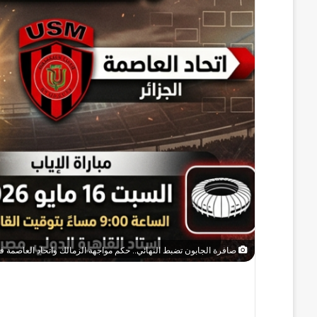
صافرة الجابون تضبط النهائي.. حكم مواجهة الزمالك واتحاد العاصمة في