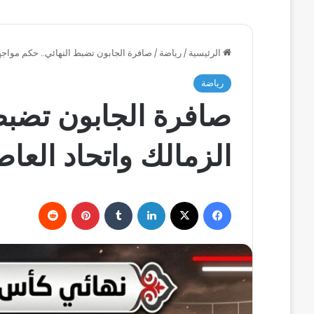
الرئيسية
/
رياضة
/
صافرة الجابون تضبط النهائي.. حكم مواجهة
رياضة
صافرة الجابون تضبط 
الزمالك واتحاد العا
فيسبوك
‫X
لينكدإن
بينتيريست