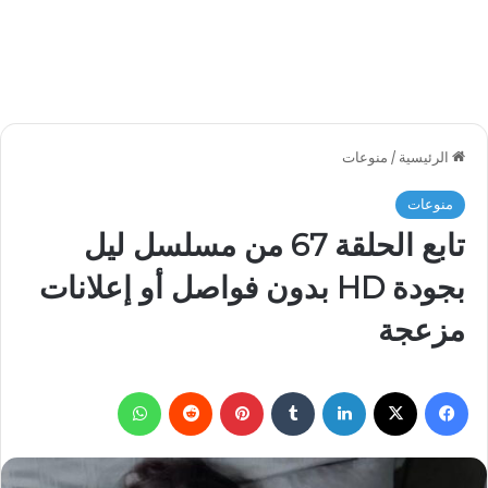
الرئيسية
/
منوعات
منوعات
تابع الحلقة 67 من مسلسل ليل
بجودة HD بدون فواصل أو إعلانات
مزعجة
فيسبوك
‫X
لينكدإن
بينتيريست
واتساب