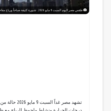
طقس مصر اليوم السبت 9 مايو 2026.. شبورة كثيفة صباحاً ورياح مفاجئة وارتفاع ملحوظ في الحرارة جنوب البلاد يكشف حالة الجو الآن
تشهد مصر غداً 
درجات الحرارة ونشاط ملحوظ للرياح مع ظه