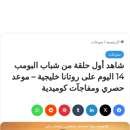
الرئيسية
/
منوعات
منوعات
شاهد أول حلقة من شباب البومب
14 اليوم على روتانا خليجية – موعد
حصري ومفاجآت كوميدية
فيسبوك
‫X
لينكدإن
بينتيريست
واتساب