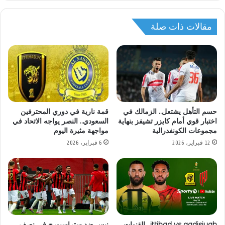
مقالات ذات صلة
حسم التأهل يشتعل.. الزمالك في
قمة نارية في دوري المحترفين
اختبار قوي أمام كايزر تشيفز بنهاية
السعودي.. النصر يواجه الاتحاد في
مجموعات الكونفدرالية
مواجهة مثيرة اليوم
12 فبراير، 2026
6 فبراير، 2026
ittihad vs qadisiyah.. القنوات
نيس ضد ستراسبورج في نصف