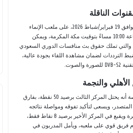
قنوات الناقلة
تُقام مباراة الأهلي والنجمة يوم الخميس الموافق 19 فبراير/شباط 2026، على ملعب الإنماء
بمدينة جدة، وتنطلق صافرة الحكم عند الساعة 10:00 مساءً بتوقيت مكة المكرمة، ويمكن
 والتي تملك حقوق بث منافسات الدوري السعودي
الترددات لضمان مشاهدة اللقاء بجودة عالية،
الصوت.
 الأهلي والنجمة
يستعد الأهلي لمواجهة النجمة بكل قوة، خاصة أنه يحتل المركز الثالث برصيد 50 نقطة، بفارق
المتصدر، ويسعى لتأكيد تفوقه ومواصلة نتائجه
الإيجابية، بينما يعاني النجمة من صعوبات كبيرة ويقبع في المركز الأخير برصيد 8 نقاط فقط،
مام فريق قوي على ملعبه، ويأمل المدربون في