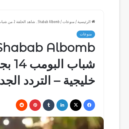
الرئيسية
/
منوعات
/
Shabab Albomb.. شاهد الحلقة 2 من شباب البومب 14 بجودة عالية على روتانا خليجية – التردد الجديد للقناة
منوعات
شباب 
خليجية – التردد الجدي
فيسبوك
‫X
لينكدإن
بينتيريست