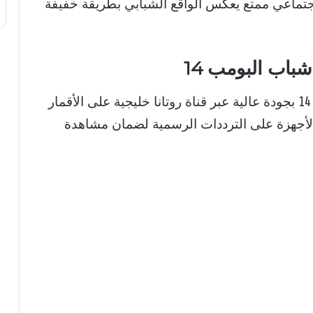
اجتماعي ممتع يعكس الواقع الشبابي بطريقة خفيفة
شباب البومب 14
يمكن متابعة أحداث مسلسل شباب البومب 14 بجودة عالية عبر قناة روتانا خليجية على الأقمار
أجهزة على الترددات الرسمية لضمان مشاهدة