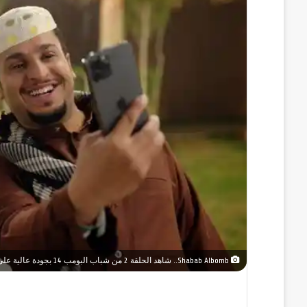
Shabab Albomb.. شاهد الحلقة 2 من شباب البومب 14 بجودة عالية على روتانا خليجية – التردد الجديد للقناة