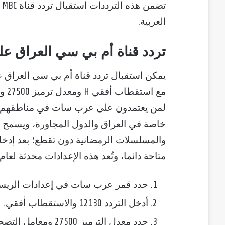
ت
العربية.
تردد قناة أم بي سي العراق 
لمن يعتمدون على عرب سات في مناطقهم؛ يتم
خاصة في العراق والدول المجاورة، ويسمح بم
والمسلسلات الرمضانية دون تقطع؛ بعد إدخال
متاحة دائما، وتُعد هذه الإعدادات محدثة لعام 2026 لتلبية احتياجات الجمهور المتزايد
حدد قمر عرب سات في إعدادات الريسي
أدخل التردد 12130 والاستقطاب أفقي.
حدد معدل الترميز 27500 ومعامل التصحيح 3/4.