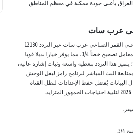
ضمن هذه الترددات استقبال تردد قناة MBC العراق بأعلى جودة ممكنة في معظم المناطق
على عرب سات
يمكن استقبال تردد قناة أم بي سي العراق على القمر الصناعي عرب سات عبر التردد 12130
مع استقطاب أفقي H ومعدل ترميز 27500 ومعامل تصحيح خطأ 3/4، مما يوفر خيارا بديلا قويا
يز هذا التردد بتغطية واسعة وثبات إشارة عالية،
تابعة البث المباشر لبرنامج رامز ليفل الوحش
 البيانات يُفضل حفظ الإعدادات لتظل القناة
.
فر.