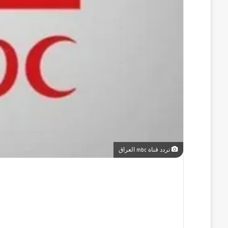
تردد قناة mbc العراق