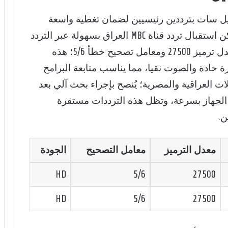
يل سات بترددين رئيسيين لضمان تغطية واسعة
وإشارة قوية في مختلف المناطق، حيث يمكن استقبال تردد قناة MBC العراق بسهولة عبر التردد
11785 أو 11315 مع استقطاب عمودي V ومعدل ترميز 27500 ومعامل تصحيح خطأ 5/6؛ هذه
تازة تجعل الصورة حادة والصوت نقيا، مما يناسب متابعة البرامج
 العراقية والمصرية؛ يُنصح بإجراء بحث آلي بعد
ة الجهاز بسرعة، وتظل هذه الترددات مستقرة
معدل الترميز
معامل التصحيح
الجودة
HD
5/6
27500
HD
5/6
27500