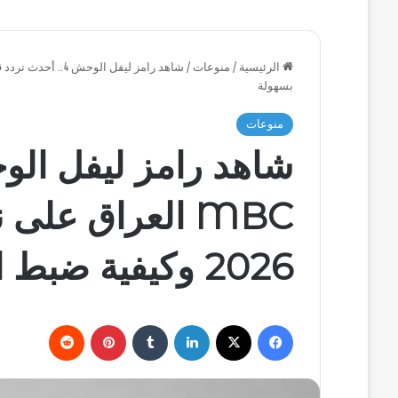
الرئيسية
/
منوعات
/
بسهولة
منوعات
MBC العراق عل
2026 وكيفية ضبط الاستقبال بسهولة
فيسبوك
‫X
لينكدإن
بينتيريست