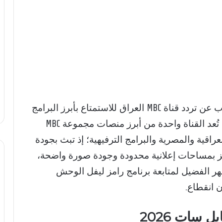
يبحث الكثير من المشاهدين العراقيين والعرب عن تردد قناة MBC العراق للاستمتاع بأبرز البرامج
والمسلسلات خلال شهر رمضان 2026، حيث تُعد القناة واحدة من أبرز منصات مجموعة MBC
راقية والمصرية والبرامج الترفيهية؛ إذ تبث بجودة
تتميز بمساحات إعلانية محدودة وجودة صورة واضحة،
هر الفضيل لمتابعة برنامج رامز ليفل الوحش
 انقطاع.