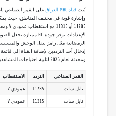
تُبث
قناة MBC العراق
على القمر الصناعي نا
الإعدادات توفر جودة HD مم
الرمضانية مثل رامز ليفل الوحش والمسلسلات
إدخال أحد الترددين لإضافة القناة إلى قائم
ومحدثة لعام 2026 لتلبية احتياجات المشاهدين.
القمر الصناعي
التردد
الاستقطاب
نايل سات
11785
عمودي V
نايل سات
11315
عمودي V