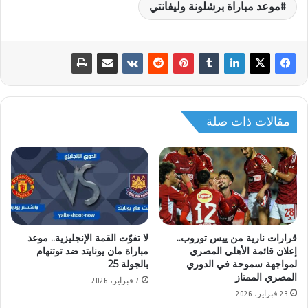
موعد مباراة برشلونة وليفانتي
مقالات ذات صلة
قرارات نارية من ييس توروب..
لا تفوّت القمة الإنجليزية.. موعد
إعلان قائمة الأهلي المصري
مباراة مان يونايتد ضد توتنهام
لمواجهة سموحة في الدوري
بالجولة 25
المصري الممتاز
7 فبراير، 2026
23 فبراير، 2026