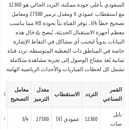
السعودي بأعلى جودة ممكنة، التردد الحالي هو 12360
مع استقطاب عمودي V ومعدل ترميز 27500 ومعامل
تصحيح خطأ 3/4، توفر القناة بثاً بجودة HD مما يناسب
معظم أجهزة الاستقبال الحديثة، يُنصح بإدخال هذه
البيانات يدوياً لتجنب أي مشاكل في التقاط الإشارة
خاصة في المناطق ذات التغطية المتوسطة، تردد قناة
ثمانية يُعد مفتاح الوصول إلى تجربة مشاهدة متكاملة
تشمل كل لحظات المباريات والأحداث الرياضية الهامة.
القمر
معدل
معامل
التردد
الاستقطاب
الج
الصناعي
الترميز
التصحيح
نايل
12360
عمودي (V)
27500
3/4
HD
سات