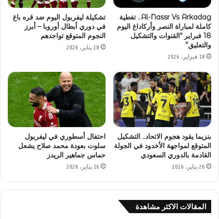
Al-Nassr Vs Arkadag.. تغطية
تشكيلة ليفربول اليوم ضد قره باغ
كاملة لمباراة النصر وأركاداغ اليوم
في دوري أبطال أوروبا – أبرز
18 فبراير “القنوات والتشكيل
النجوم المتوقع تواجدهم
والتعليق”
28 يناير، 2026
18 فبراير، 2026
بنزيما يقود هجوم الاتحاد.. التشكيل
احتفال أسطوري في ليفربول
المتوقع لمواجهة الأخدود في الجولة
سلوت بعودة محمد صلاح يشعل
القادمة بالدوري السعودي
حماس جماهير الريدز
26 يناير، 2026
16 يناير، 2026
المقالات الاكثر مشاهدة