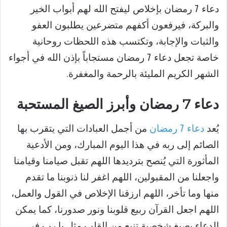
دعاء 7 رمضان بإخلاص ليفتح الله لهم أبواب الخير
والبركة، فيرفعون أكفهم متضرعين يطلبون العفو
والثبات والإجابة، وتكتسب هذه اللحظات روحانية
خاصة تجعل دعاء 7 رمضان مستجاباً بإذن الله في أجواء
الشهر الكريم المليئة بالرحمة والمغفرة.
دعاء 7 رمضان وأبرز الصيغ المستحبة
يُعد
دعاء 7 رمضان
من أجمل العبادات التي يتقرب بها
الصائم إلى ربه في هذا اليوم المبارك، ومن الأدعية
المأثورة التي يُنصح بترديدها اللهم تقبل صيامنا وقيامنا
واجعلنا من المقبولين، اللهم اغفر لنا ذنوبنا ما تقدم
منها وما تأخر، اللهم ارزقنا الإخلاص في القول والعمل،
اللهم اجعل القرآن ربيع قلوبنا ونور صدورنا، كما يمكن
الدعاء بصيغ شخصية تنبع من القلب مثل يا رب في