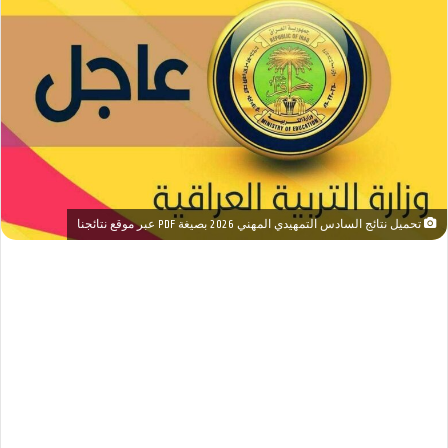
تحميل نتائج السادس التمهيدي المهني 2026 بصيغة PDF عبر موقع نتائجنا