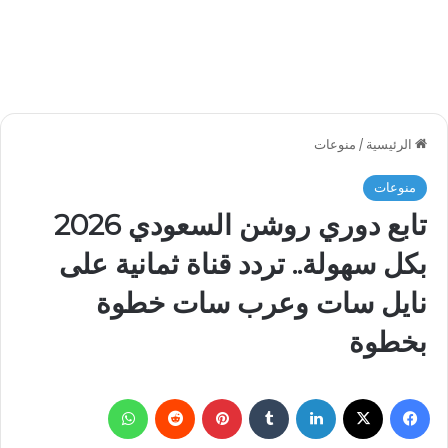
الرئيسية
/
منوعات
منوعات
تابع دوري روشن السعودي 2026
بكل سهولة.. تردد قناة ثمانية على
نايل سات وعرب سات خطوة
بخطوة
فيسبوك
‫X
لينكدإن
بينتيريست
واتساب