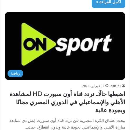
أكمل القراءة »
رياضة
admin1
11 فبراير، 2026
اضبطها حالًا.. تردد قناة أون سبورت HD لمشاهدة
الأهلي والإسماعيلي في الدوري المصري مجانًا
وبجودة عالية
يبحث عشاق الكرة المصرية عن تردد قناة أون سبورت إتش دي لمتابعة
مباراة الأهلي والإسماعيلي بجودة عالية وبدون انقطاع، حيث…