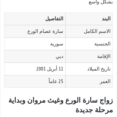
بشكل واسع.
البند
التفاصيل
الاسم الكامل
سارة عصام الورع
الجنسية
سورية
الإقامة
دبي
تاريخ الميلاد
11 أبريل 2001
العمر
25 عاماً
زواج سارة الورع وغيث مروان وبداية
مرحلة جديدة