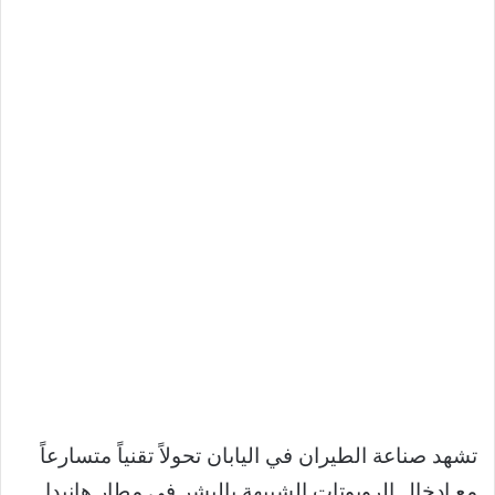
تشهد صناعة الطيران في اليابان تحولاً تقنياً متسارعاً
مع إدخال الروبوتات الشبيهة بالبشر في مطار هانيدا