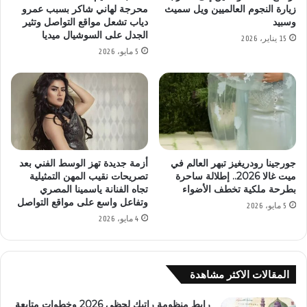
زيارة النجوم العالميين ويل سميث
محرجة لهاني شاكر بسبب عمرو
وسبيد
دياب تشعل مواقع التواصل وتثير
الجدل على السوشيال ميديا
15 يناير، 2026
5 مايو، 2026
جورجينا رودريغيز تبهر العالم في
أزمة جديدة تهز الوسط الفني بعد
ميت غالا 2026.. إطلالة ساحرة
تصريحات نقيب المهن التمثيلية
بطرحة ملكية تخطف الأضواء
تجاه الفنانة ياسمينا المصري
وتفاعل واسع على مواقع التواصل
5 مايو، 2026
4 مايو، 2026
المقالات الاكثر مشاهدة
رابط منظومة راتبك لحظي 2026 وخطوات متابعة