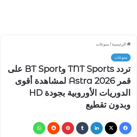
الرئيسية
/
منوعات
منوعات
تردد TNT Sports وBT Sport على
قمر Astra 2026 لمشاهدة أقوى
الدوريات الأوروبية بجودة HD
وبدون تقطيع
فيسبوك
‫X
لينكدإن
بينتيريست
واتساب