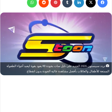
تردد سبيستون 2026 الجديد على نايل سات بجودة HD يعود بقوة ليعيد أجواء الطفولة
الممتعة للأطفال والعائلات بأفضل مشاهدة عالية الجودة بدون انقطاع