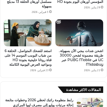
المؤسس أورهان اليوم بجودة HD
مسلسل أورهان الحلقة 13 مدبلج
بسهولة
29 يناير، 2026
5 فبراير، 2026
اشحن شدات ببجي الآن بسهولة..
استعد للضحك المتواصل.. الحلقة 6
طريقة مضمونة لشحن 30000
من شباب البومب الموسم 14 على
UC في PUBG Mobile عبر
قناة روتانا خليجية بجودة HD
Midasbuy
ومواعيد العرض اليومية الكاملة
21 يناير، 2026
23 فبراير، 2026
المقالات الاكثر مشاهدة
رابط منظومة راتبك لحظي 2026 وخطوات متابعة
إحالة مرتبات يوليو إلى مصرف ليبيا المركزي