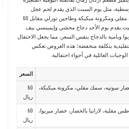
م التأسيس 2026 مطاعم، يتميز مطعم أركان زمان بقائمته اليومية المتغيرة
أوسطية، مثل يوم السبت الذي يقدم لحم عجل
أوصال مع ماش بوتيتو وخضار سوتيه وسمك مقلي ومكرونة مبكبكة وطاجين تورلي مقابل 60
 حيث يقدم يوم الأحد دجاج محشي وإيمينسي بيف
وا وبامية بالدجاج بنفس السعر، مما يجعل الاحتفال
قليدية بتكلفة منخفضة؛ هذه العروض تعكس
وجبات العائلية في أجواء احتفالية.
السعر
ضار سوتيه، سمك مقلي، مكرونة مبكبكة،
60
ريال
مقلية، لازانيا بالخضار، خضار ميربوا،
60
ريال