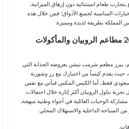
 بتجارب طعام استثنائية دون إرهاق الميزانية،
رات المناسبة لجميع الأذواق؛ فمن خلال هذه
 المملكة بطريقة لذيذة ومميزة.
أبرز عروض يوم التأسيس 2026 مطاعم الروبيان والمأكولات
اعم، يبرز مطعم شرمب نيشن بعروضه الجذابة التي
ة، حيث يقدم كيساً من اختيارك مع رز وشوربة
رمب وتمر وماء مقابل 89 ريال سعودي فقط، أما الكيس المكس فيأتي مع نفس
لعروض تجعل تجربة تناول الروبيان أكثر إثارة خلال احتفالات
شاركة الوجبات العائلية في أجواء وطنية مبهجة،
ن السياحة الداخلية والاستهلاك المحلي.