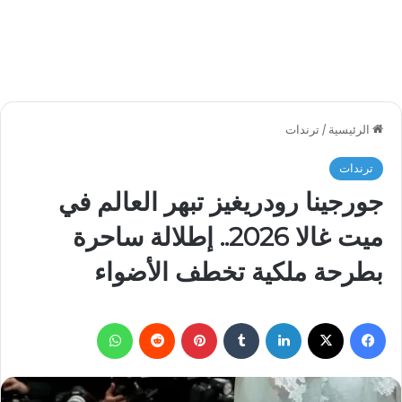
الرئيسية
/
ترندات
ترندات
جورجينا رودريغيز تبهر العالم في
ميت غالا 2026.. إطلالة ساحرة
بطرحة ملكية تخطف الأضواء
فيسبوك
‫X
لينكدإن
بينتيريست
واتساب