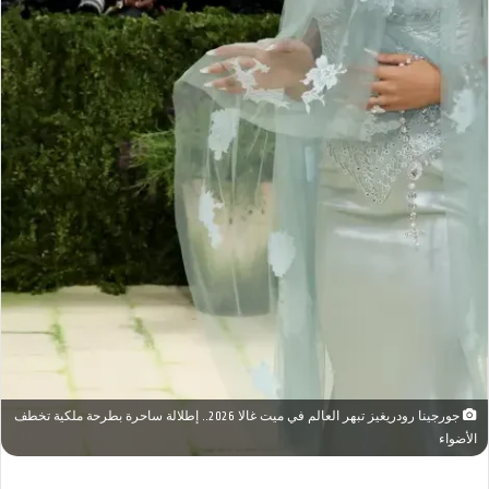
جورجينا رودريغيز تبهر العالم في ميت غالا 2026.. إطلالة ساحرة بطرحة ملكية تخطف
الأضواء