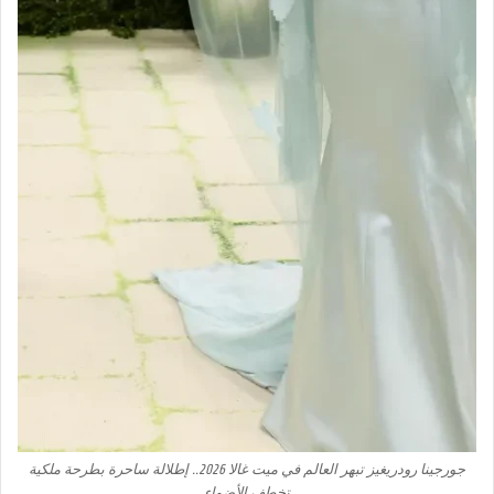
جورجينا رودريغيز تبهر العالم في ميت غالا 2026.. إطلالة ساحرة بطرحة ملكية
تخطف الأضواء