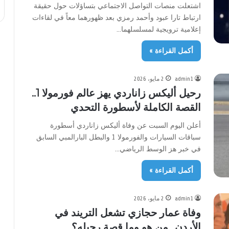
اشتعلت منصات التواصل الاجتماعي بتساؤلات حول حقيقة
ارتباط تارا عبود وأحمد رمزي بعد ظهورهما معاً في لقاءات
إعلامية ترويجية لمسلسلهما…
أكمل القراءة »
admin1
2 مايو، 2026
رحيل أليكس زاناردي يهز عالم فورمولا 1..
القصة الكاملة لأسطورة التحدي
أعلن اليوم السبت عن وفاة أليكس زاناردي أسطورة
سباقات السيارات والفورمولا 1 والبطل البارالمبي السابق
في خبر هز الوسط الرياضي…
أكمل القراءة »
admin1
2 مايو، 2026
وفاة عمار حجازي تشعل التريند في
الأردن.. من هو وما قصة رحيله؟