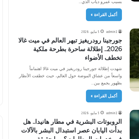
بسبب عمرو دياب الذي…
أكمل القراءة »
admin1
5 مايو، 2026
جورجينا رودريغيز تبهر العالم في ميت غالا
2026.. إطلالة ساحرة بطرحة ملكية
تخطف الأضواء
شهدت إطلالة جورجينا رودريغيز في ميت غالا اهتماماً
واسعاً من عشاق الموضة حول العالم، حيث خطفت الأنظار
بظهور يجمع بين…
أكمل القراءة »
admin1
5 مايو، 2026
الروبوتات البشرية في مطار هانيدا.. هل
بدأت اليابان عصر استبدال البشر بالآلات