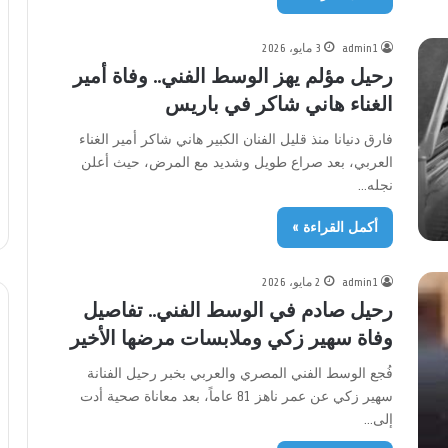
admin1
3 مايو، 2026
رحيل مؤلم يهز الوسط الفني.. وفاة أمير
الغناء هاني شاكر في باريس
فارق دنيانا منذ قليل الفنان الكبير هاني شاكر أمير الغناء
العربي، بعد صراع طويل وشديد مع المرض، حيث أعلن
نجله…
أكمل القراءة »
admin1
2 مايو، 2026
رحيل صادم في الوسط الفني.. تفاصيل
وفاة سهير زكي وملابسات مرضها الأخير
فُجع الوسط الفني المصري والعربي بخبر رحيل الفنانة
سهير زكي عن عمر ناهز 81 عاماً، بعد معاناة صحية أدت
إلى…